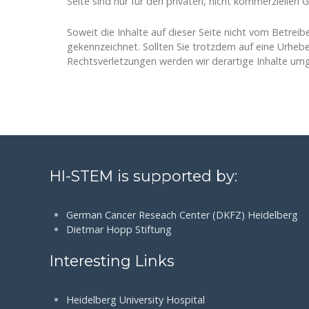
Seite sind nur für den privaten, nicht kommerziellen 
Soweit die Inhalte auf dieser Seite nicht vom Betreib
gekennzeichnet. Sollten Sie trotzdem auf eine Urhe
Rechtsverletzungen werden wir derartige Inhalte um
HI-STEM is supported by:
German Cancer Reseach Center (DKFZ) Heidelberg
Dietmar Hopp Stiftung
Interesting Links
Heidelberg University Hospital