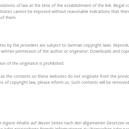
ations of law at the time of the establishment of the link. Illegal c
ites cannot be imposed without reasonable indications that there has
of them.
s by the providers are subject to German copyright laws. Reproducti
a written permission of the author or originator. Downloads and cop
n of the originator is prohibited.
 as the contents on these websites do not originate from the provider
ons of copyright law, please inform us. Such contents will be remove
 eigene Inhalte auf diesen Seiten nach den allgemeinen Gesetzen ve
elte oder gespeicherte fremde Informationen zu überwachen oder nac