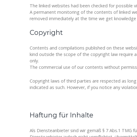
The linked websites had been checked for possible viol
A permanent monitoring of the contents of linked webs
removed immediately at the time we get knowledge 
Copyright
Contents and compilations published on these website
kind outside the scope of the copyright law require 
only.
The commercial use of our contents without permissio
Copyright laws of third parties are respected as long
indicated as such. However, if you notice any violati
Haftung für Inhalte
Als Diensteanbieter sind wir gemäß § 7 Abs.1 TMG für
Diensteanbieter jedoch nicht verpflichtet, übermitt