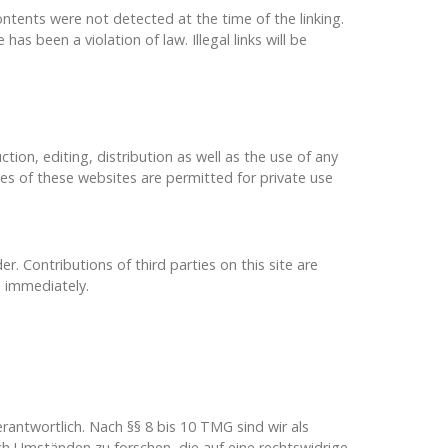
ontents were not detected at the time of the linking.
 been a violation of law. Illegal links will be
on, editing, distribution as well as the use of any
ies of these websites are permitted for private use
. Contributions of third parties on this site are
d immediately.
rantwortlich. Nach §§ 8 bis 10 TMG sind wir als
h Umständen zu forschen, die auf eine rechtswidrige