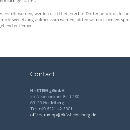
Gebrauch gestattet.
er erstellt wurden, werden die Urheberrechte Dritter beachtet. Insbe
berrechtsverletzung aufmerksam werden, bitten wir um einen entsp
gehend entfernen.
Contact
HI-STEM gGmbH
Im Neuenheimer Feld 280
69120 Heidelberg
Tel: +49 6221 42-3901
office-trumpp@dkfz-heidelberg.de