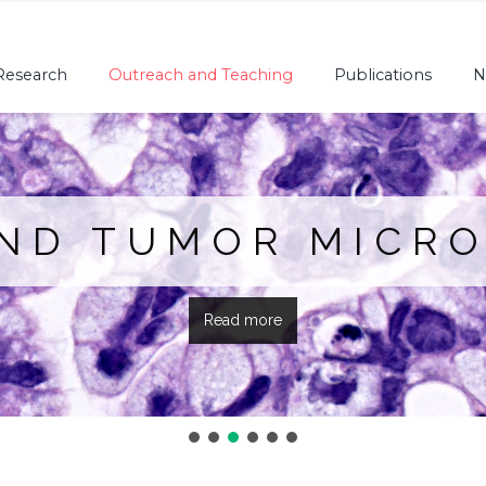
Research
Outreach and Teaching
Publications
N
AND TUMOR MICR
Read more