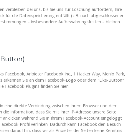
 verbleiben bei uns, bis Sie uns zur Löschung auffordern, Ihre
ck für die Datenspeicherung entfällt (z.B. nach abgeschlossener
Bestimmungen – insbesondere Aufbewahrungsfristen – bleiben
-Button)
rks Facebook, Anbieter Facebook Inc., 1 Hacker Way, Menlo Park,
ugins erkennen Sie an dem Facebook-Logo oder dem "Like-Button"
die Facebook-Plugins finden Sie hier:
gin eine direkte Verbindung zwischen Ihrem Browser und dem
 die Information, dass Sie mit Ihrer IP-Adresse unsere Seite
 anklicken während Sie in Ihrem Facebook-Account eingeloggt
m Facebook-Profil verlinken. Dadurch kann Facebook den Besuch
sen darauf hin, dass wir als Anbieter der Seiten keine Kenntnis