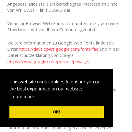
Angebote. Dies stellt ein berechtigtes Interesse im Sinne
von Art. 6 Abs. 1 lit. f DSGVO dar.
Wenn Ihr Browser Web Fonts nicht unterstützt, wird eine
Standardschrift von Ihrem Computer genutzt.
Weitere Informationen zu Google Web Fonts finden Sie
unter
https://developers.google.com/fonts/faq
und in der
Datenschutzerklärung von Google:
https://www.google.com/policies/privacy/
.
Google Maps
This website uses cookies to ensure you get
the best experience on our website.
Diese Seite nutzt über eine API den Kartendienst Google
Maps. Anbieter ist die Google Inc., 1600 Amphitheatre
Learn more
Parkway, Mountain View, CA 94043, USA.
OK!
Zur Nutzung der Funktionen von Google Maps ist es
notwendig, Ihre IP Adresse zu speichern. Diese
Informationen werden in der Regel an einen Server von